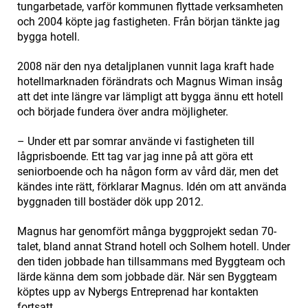
tungarbetade, varför kommunen flyttade verksamheten
och 2004 köpte jag fastigheten. Från början tänkte jag
bygga hotell.
2008 när den nya detaljplanen vunnit laga kraft hade
hotellmarknaden förändrats och Magnus Wiman insåg
att det inte längre var lämpligt att bygga ännu ett hotell
och började fundera över andra möjligheter.
– Under ett par somrar använde vi fastigheten till
lågprisboende. Ett tag var jag inne på att göra ett
seniorboende och ha någon form av vård där, men det
kändes inte rätt, förklarar Magnus. Idén om att använda
byggnaden till bostäder dök upp 2012.
Magnus har genomfört många byggprojekt sedan 70-
talet, bland annat Strand hotell och Solhem hotell. Under
den tiden jobbade han tillsammans med Byggteam och
lärde känna dem som jobbade där. När sen Byggteam
köptes upp av Nybergs Entreprenad har kontakten
fortsatt.