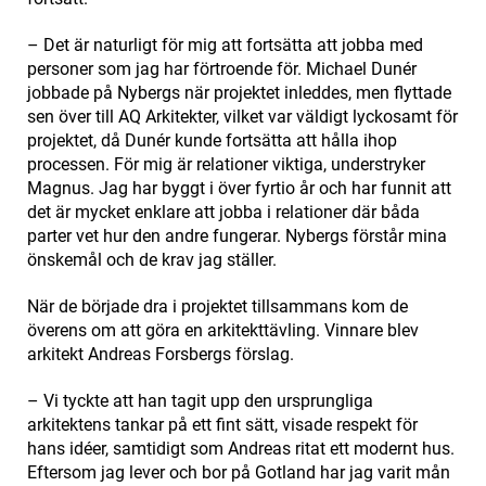
– Det är naturligt för mig att fortsätta att jobba med
personer som jag har förtroende för. Michael Dunér
jobbade på Nybergs när projektet inleddes, men flyttade
sen över till AQ Arkitekter, vilket var väldigt lyckosamt för
projektet, då Dunér kunde fortsätta att hålla ihop
processen. För mig är relationer viktiga, understryker
Magnus. Jag har byggt i över fyrtio år och har funnit att
det är mycket enklare att jobba i relationer där båda
parter vet hur den andre fungerar. Nybergs förstår mina
önskemål och de krav jag ställer.
När de började dra i projektet tillsammans kom de
överens om att göra en arkitekttävling. Vinnare blev
arkitekt Andreas Forsbergs förslag.
– Vi tyckte att han tagit upp den ursprungliga
arkitektens tankar på ett fint sätt, visade respekt för
hans idéer, samtidigt som Andreas ritat ett modernt hus.
Eftersom jag lever och bor på Gotland har jag varit mån