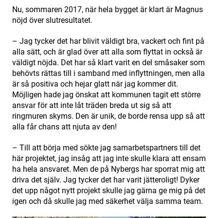
Nu, sommaren 2017, när hela bygget är klart är Magnus
nöjd över slutresultatet.
– Jag tycker det har blivit väldigt bra, vackert och fint på
alla sätt, och är glad över att alla som flyttat in också är
väldigt nöjda. Det har så klart varit en del småsaker som
behövts rättas till i samband med inflyttningen, men alla
är så positiva och hejar glatt när jag kommer dit.
Möjligen hade jag önskat att kommunen tagit ett större
ansvar för att inte låt träden breda ut sig så att
ringmuren skyms. Den är unik, de borde rensa upp så att
alla får chans att njuta av den!
– Till att börja med sökte jag samarbetspartners till det
här projektet, jag insåg att jag inte skulle klara att ensam
ha hela ansvaret. Men de på Nybergs har sporrat mig att
driva det själv. Jag tycker det har varit jätteroligt! Dyker
det upp något nytt projekt skulle jag gärna ge mig på det
igen och då skulle jag med säkerhet välja samma team.