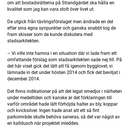
om att bostadsrätterna på Strandgärdet ska hålla en
kvalitet som jag kan vara stolt över livet ut.
De utgick från tävlingsförslaget men ändrade en del
efter sina egna synpunkter och ganska snabbt tog de
fram skisser som de kunde diskutera med
stadsarkitekten.
– Vi ville inte hamna i en situation där vi lade fram ett
omfattande förslag som stadsarkitekten sade nej till. På
det här viset gick det lätt att få igenom bygglovet; vi
lämnade in det under hösten 2014 och fick det beviljat i
december 2014.
Det finns indikationer på att det legat smedjor i närheten
under medeltiden och kanske är det förklaringen till
varför området hade lätt förhöjda halter av bly, koppar
och kvicksilver. Ingen hade anat att ett så fint
parkområde skulle behöva saneras, så det var något av
en kalldusch när projektet inleddes.