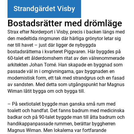
Strandgärdet Visby
Bostadsrätter med drömläge
Strax efter Norderport i Visby, precis i backen längs med
den medeltida ringmuren där härliga grönytor letar sig
ner till havet – just där ligger de nybyggda
bostadsrätterna i kvarteret Piggvaren. Här byggdes på
60-talet ett ålderdomshem ritat av den välrenommerade
arkitekten Johan Tomé. Han skapade en byggnad som
passade väl in i omgivningarna, gav byggnaden en
modernistisk form, ett tak med strandgrus och en fasad
av sandsten. Med detta som utgångspunkt har Magnus
Wiman låtit bygga om och bygga till.
– På sextiotalet byggde man ganska små rum med
toalett och handfat. Det fanns badrum med medicinska
badkar och på 90-talet byggde man till åtta badrum och
handikappanpassade rummen, berättar byggherren
Magnus Wiman. Men lokalerna var fortfarande