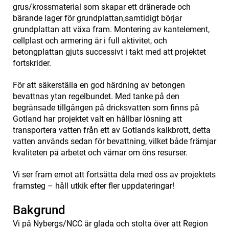
grus/krossmaterial som skapar ett dränerade och
bärande lager för grundplattan,
samtidigt börjar
grundplattan att växa fram. Montering av kantelement,
cellplast och armering är i full aktivitet, och
betongplattan gjuts successivt i takt med att projektet
fortskrider.
För att säkerställa en god härdning av betongen
bevattnas ytan regelbundet. Med tanke på den
begränsade tillgången på dricksvatten som finns på
Gotland har projektet valt en hållbar lösning att
transportera vatten från ett av Gotlands kalkbrott, detta
vatten används sedan för bevattning, vilket både främjar
kvaliteten på arbetet och värnar om öns resurser.
Vi ser fram emot att fortsätta dela med oss av projektets
framsteg – håll utkik efter fler uppdateringar!
Bakgrund
Vi på Nybergs/NCC är glada och stolta över att Region