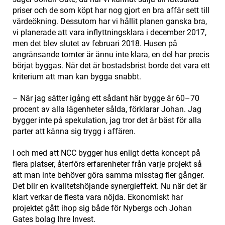
priser och de som köpt har nog gjort en bra affär sett till
värdeökning. Dessutom har vi hållit planen ganska bra,
vi planerade att vara inflyttningsklara i december 2017,
men det blev slutet av februari 2018. Husen på
angränsande tomter är ännu inte klara, en del har precis
börjat byggas. När det är bostadsbrist borde det vara ett
kriterium att man kan bygga snabbt.
– När jag sätter igång ett sådant här bygge är 60–70
procent av alla lägenheter sålda, förklarar Johan. Jag
bygger inte på spekulation, jag tror det är bäst för alla
parter att känna sig trygg i affären.
I och med att NCC bygger hus enligt detta koncept på
flera platser, återförs erfarenheter från varje projekt så
att man inte behöver göra samma misstag fler gånger.
Det blir en kvalitetshöjande synergieffekt. Nu när det är
klart verkar de flesta vara nöjda. Ekonomiskt har
projektet gått ihop sig både för Nybergs och Johan
Gates bolag Ihre Invest.