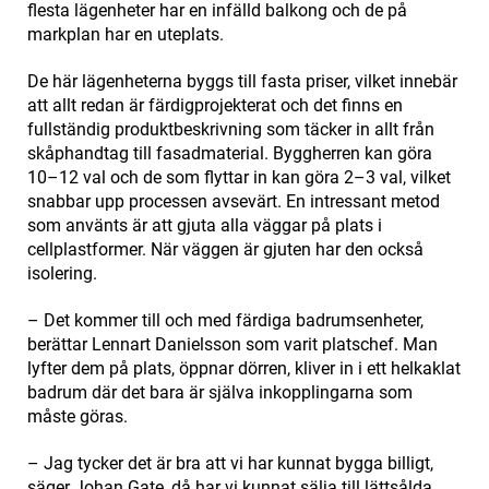
flesta lägenheter har en infälld balkong och de på
markplan har en uteplats.
De här lägenheterna byggs till fasta priser, vilket innebär
att allt redan är färdigprojekterat och det finns en
fullständig produktbeskrivning som täcker in allt från
skåphandtag till fasadmaterial. Byggherren kan göra
10–12 val och de som flyttar in kan göra 2–3 val, vilket
snabbar upp processen avsevärt. En intressant metod
som använts är att gjuta alla väggar på plats i
cellplastformer. När väggen är gjuten har den också
isolering.
– Det kommer till och med färdiga badrumsenheter,
berättar Lennart Danielsson som varit platschef. Man
lyfter dem på plats, öppnar dörren, kliver in i ett helkaklat
badrum där det bara är själva inkopplingarna som
måste göras.
– Jag tycker det är bra att vi har kunnat bygga billigt,
säger Johan Gate, då har vi kunnat sälja till lättsålda