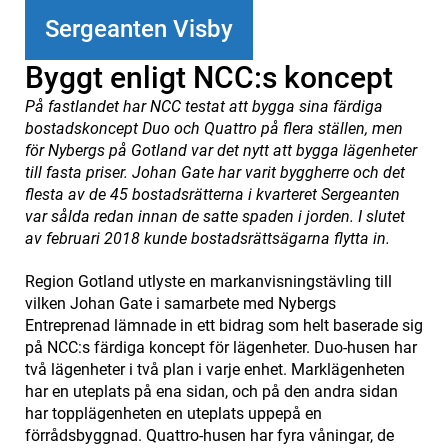
Sergeanten Visby
Byggt enligt NCC:s koncept
På fastlandet har NCC testat att bygga sina färdiga
bostadskoncept Duo och Quattro på flera ställen, men
för Nybergs på Gotland var det nytt att bygga lägenheter
till fasta priser. Johan Gate har varit byggherre och det
flesta av de 45 bostadsrätterna i kvarteret Sergeanten
var sålda redan innan de satte spaden i jorden. I slutet
av februari 2018 kunde bostadsrättsägarna flytta in.
Region Gotland utlyste en markanvisningstävling till
vilken Johan Gate i samarbete med Nybergs
Entreprenad lämnade in ett bidrag som helt baserade sig
på NCC:s färdiga koncept för lägenheter. Duo-husen har
två lägenheter i två plan i varje enhet. Marklägenheten
har en uteplats på ena sidan, och på den andra sidan
har topplägenheten en uteplats uppepå en
förrådsbyggnad. Quattro-husen har fyra våningar, de