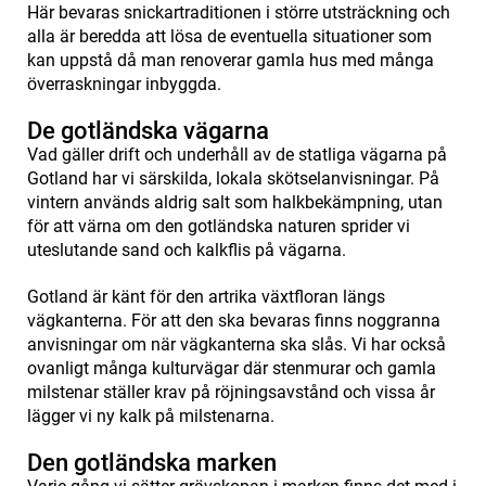
Här bevaras snickartraditionen i större utsträckning och
alla är beredda att lösa de eventuella situationer som
kan uppstå då man renoverar gamla hus med många
överraskningar inbyggda.
De gotländska vägarna
Vad gäller drift och underhåll av de statliga vägarna på
Gotland har vi särskilda, lokala skötselanvisningar. På
vintern används aldrig salt som halkbekämpning, utan
för att värna om den gotländska naturen sprider vi
uteslutande sand och kalkflis på vägarna.
Gotland är känt för den artrika växtfloran längs
vägkanterna. För att den ska bevaras finns noggranna
anvisningar om när vägkanterna ska slås. Vi har också
ovanligt många kulturvägar där stenmurar och gamla
milstenar ställer krav på röjningsavstånd och vissa år
lägger vi ny kalk på milstenarna.
Den gotländska marken