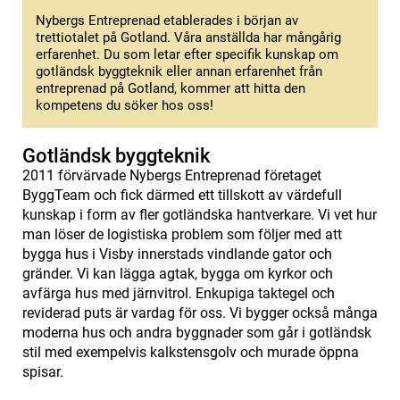
Nybergs Entreprenad etablerades i början av
trettiotalet på Gotland. Våra anställda har mångårig
erfarenhet. Du som letar efter specifik kunskap om
gotländsk byggteknik eller annan erfarenhet från
entreprenad på Gotland, kommer att hitta den
kompetens du söker hos oss!
Gotländsk byggteknik
2011 förvärvade Nybergs Entreprenad företaget
ByggTeam och fick därmed ett tillskott av värdefull
kunskap i form av fler gotländska hantverkare. Vi vet hur
man löser de logistiska problem som följer med att
bygga hus i Visby innerstads vindlande gator och
gränder. Vi kan lägga agtak, bygga om kyrkor och
avfärga hus med järnvitrol. Enkupiga taktegel och
reviderad puts är vardag för oss. Vi bygger också många
moderna hus och andra byggnader som går i gotländsk
stil med exempelvis kalkstensgolv och murade öppna
spisar.