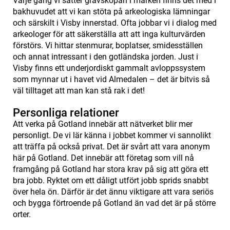
Varje gång vi sätter grävskopan i marken finns det med i
bakhuvudet att vi kan stöta på arkeologiska lämningar
och särskilt i Visby innerstad. Ofta jobbar vi i dialog med
arkeologer för att säkerställa att att inga kulturvärden
förstörs. Vi hittar stenmurar, boplatser, smidesställen
och annat intressant i den gotländska jorden. Just i
Visby finns ett underjordiskt gammalt avloppssystem
som mynnar ut i havet vid Almedalen – det är bitvis så
väl tilltaget att man kan stå rak i det!
Personliga relationer
Att verka på Gotland innebär att nätverket blir mer
personligt. De vi lär känna i jobbet kommer vi sannolikt
att träffa på också privat. Det är svårt att vara anonym
här på Gotland. Det innebär att företag som vill nå
framgång på Gotland har stora krav på sig att göra ett
bra jobb. Ryktet om ett dåligt utfört jobb sprids snabbt
över hela ön. Därför är det ännu viktigare att vara seriös
och bygga förtroende på Gotland än vad det är på större
orter.