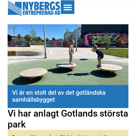
Vi är en stolt del av det gotländska
samhällsbygget
Vi har anlagt Gotlands största
park