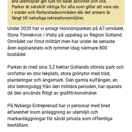
Bra utemiljöer ger lust till både aktivitet och vila.
Parker är särskilt viktiga för alla som gillar att vara ute
i städer och flerbostadsområden där det annars är
långt till naturliga rekreationsmiljöer.
Under 2020 har vi anlagt Honnörsparken på A7-området,
Stora Törnekvior, i Visby på uppdrag av Region Gotland.
Området var förut militärt men har under de senaste
åren exploaterats och rymmer idag närmare 800
bostäder.
Parken är med sina 3,2 hektar Gotlands största park och
omfattar en stor lekplats, stora grönytor med träd,
planteringar och ängsmark. Den gamla kulfången, en
stor betongvägg från den militära perioden, har sparats
då den används flitigt av grafitti-konstnärer.
På Nybergs Entreprenad har vi personal med bred
erfarenhet inom anläggning av utemiljö och
markanläggningar för såväl privata som offentliga
beställare.