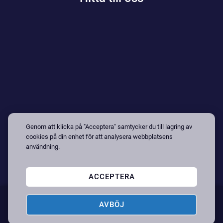
Genom att klicka på "Acceptera" samtycker du till lagring av
cookies på din enhet för att analysera webbplatsens
användning.
ACCEPTERA
Copyright © 2026 Nybergs Entreprenad AB • Driftas & utvecklas
AVBÖJ
av
webbyrån MEDIA2U.se