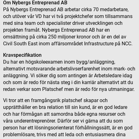
Om Nybergs Entreprenad AB
På Nybergs Entreprenad AB arbetar cirka 70 medarbetare,
och utöver vår VD har vi två projektchefer som tillsammans
med sina team och specialister driver utvecklingen och
projekten framåt. Nybergs Entreprenad AB har en
omsättning på cirka 250 miljoner kronor och är en del av
Civil South East inom affärsområdet Infrastructure på NCC.
Kravspecifikation
Du har en högskoleexamen inom bygg/anläggning,
alternativt motsvarande arbetslivserfarenhet inom mark- och
anläggning. Vi söker dig som antingen är Arbetsledare idag
och som är redo för nästa steg i din karriär alternativt att du
redan verkar som Platschef men är redo för nya utmaningar.
Vi tror att en framgångsrik platschef skapar och
upprätthåller en bra relation till sin kund, är en god ledare
och har förmågan att samordna både egna resurser och
våra underentreprenörer. Därför ser vi gärna att du som
person har ett lösningsorienterat förhållningssätt, är en god
problemlösare, trivs med att leda och entusiasmera dina