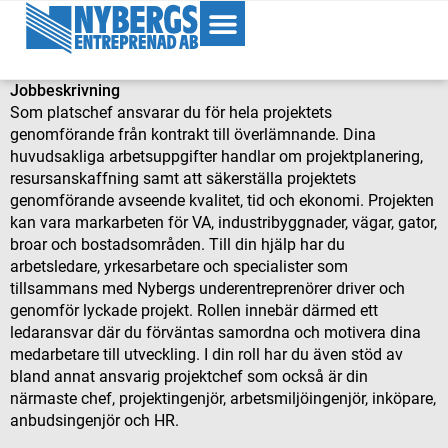
Jobbeskrivning
Som platschef ansvarar du för hela projektets
genomförande från kontrakt till överlämnande. Dina
huvudsakliga arbetsuppgifter handlar om projektplanering,
resursanskaffning samt att säkerställa projektets
genomförande avseende kvalitet, tid och ekonomi. Projekten
kan vara markarbeten för VA, industribyggnader, vägar, gator,
broar och bostadsområden. Till din hjälp har du
arbetsledare, yrkesarbetare och specialister som
tillsammans med Nybergs underentreprenörer driver och
genomför lyckade projekt. Rollen innebär därmed ett
ledaransvar där du förväntas samordna och motivera dina
medarbetare till utveckling. I din roll har du även stöd av
bland annat ansvarig projektchef som också är din
närmaste chef, projektingenjör, arbetsmiljöingenjör, inköpare,
anbudsingenjör och HR.